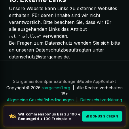
Unsere Website kann Links zu externen Websites
enthalten. Für deren Inhalte sind wir nicht
verantwortlich. Bitte beachten Sie, dass wir für
alle ausgehenden Links das Attribut
verwenden.
rel="nofollow"
Bei Fragen zum Datenschutz wenden Sie sich bitte
an unseren Datenschutzbeauftragten unter
datenschutz@stargames.de
.
Stargames
Boni
Spiele
Zahlungen
Mobile App
Kontakt
Copyright © 2026
stargames1.org
|
Alle Rechte vorbehalten
18+
Allgemeine Geschäftsbedingungen
|
Datenschutzerklärung
Willkommensbonus Bis zu 100 €
🎁 BONUS SICHERN
Bonusgeld + 100 Freispiele