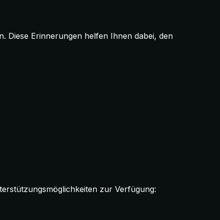
en. Diese Erinnerungen helfen Ihnen dabei, den
terstützungsmöglichkeiten zur Verfügung: