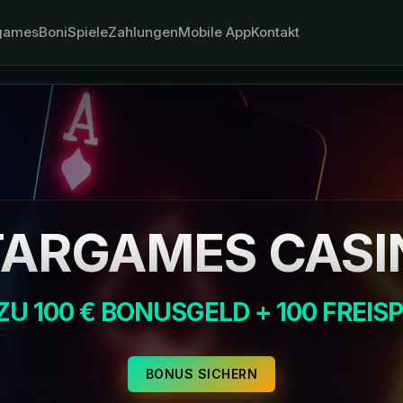
games
Boni
Spiele
Zahlungen
Mobile App
Kontakt
TARGAMES CASI
 ZU 100 € BONUSGELD + 100 FREISP
BONUS SICHERN