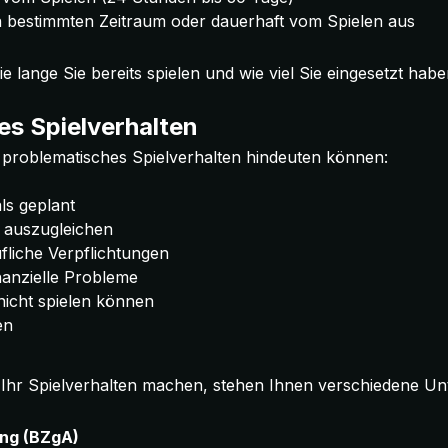
en bestimmten Zeitraum oder dauerhaft vom Spielen aus
e lange Sie bereits spielen und wie viel Sie eingesetzt hab
es Spielverhalten
n problematisches Spielverhalten hindeuten können:
ls geplant
n auszugleichen
fliche Verpflichtungen
nanzielle Probleme
 nicht spielen können
en
 Ihr Spielverhalten machen, stehen Ihnen verschiedene Un
ung (BZgA)