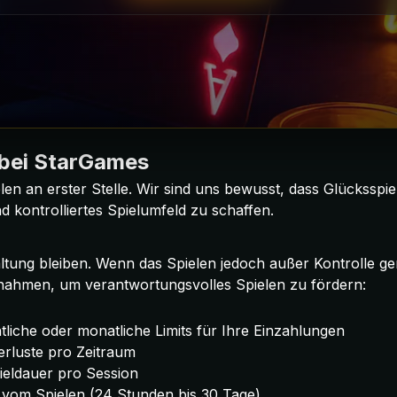
 bei StarGames
len an erster Stelle. Wir sind uns bewusst, dass Glückss
d kontrolliertes Spielumfeld zu schaffen.
altung bleiben. Wenn das Spielen jedoch außer Kontrolle g
nahmen, um verantwortungsvolles Spielen zu fördern:
liche oder monatliche Limits für Ihre Einzahlungen
rluste pro Zeitraum
ieldauer pro Session
vom Spielen (24 Stunden bis 30 Tage)