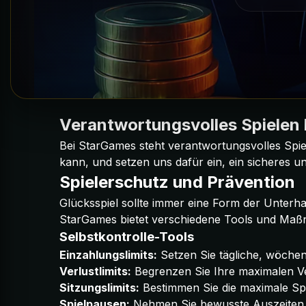
Verantwortungsvolles Spielen
Bei StarGames steht verantwortungsvolles Spie
kann, und setzen uns dafür ein, ein sicheres un
Spielerschutz und Prävention
Glücksspiel sollte immer eine Form der Unterh
StarGames bietet verschiedene Tools und Maß
Selbstkontrolle-Tools
Einzahlungslimits:
Setzen Sie tägliche, wöchent
Verlustlimits:
Begrenzen Sie Ihre maximalen Ve
Sitzungslimits:
Bestimmen Sie die maximale Sp
Spielpausen:
Nehmen Sie bewusste Auszeiten 