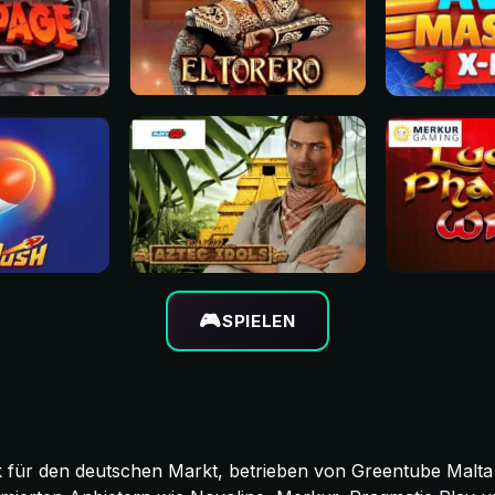
🎮
SPIELEN
ek für den deutschen Markt, betrieben von Greentube Malta 