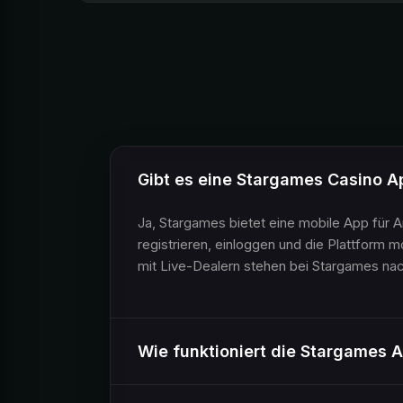
Gibt es eine Stargames Casino A
Ja, Stargames bietet eine mobile App für A
registrieren, einloggen und die Plattform 
mit Live-Dealern stehen bei Stargames nach
Wie funktioniert die Stargames 
Die Stargames Android App wird in der Reg