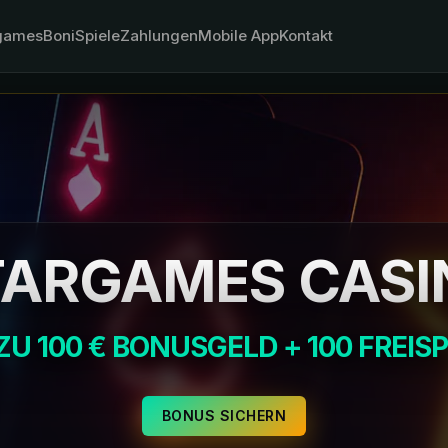
games
Boni
Spiele
Zahlungen
Mobile App
Kontakt
TARGAMES CASI
 ZU 100 € BONUSGELD + 100 FREISP
BONUS SICHERN