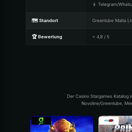
📱 Telegram/Whats
🗺️ Standort
Greentube Malta Ltd
🏆 Bewertung
⭐ 4,8 / 5
Der Casino Stargames Katalog in
Novoline/Greentube, Merk