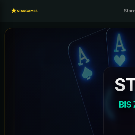
Star
S
BIS