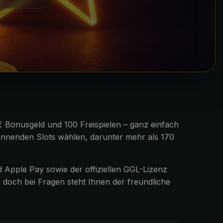
€ Bonusgeld und 100 Freispielen – ganz einfach
pannenden Slots wählen, darunter mehr als 170
 Apple Pay sowie der offiziellen GGL-Lizenz
, doch bei Fragen steht Ihnen der freundliche