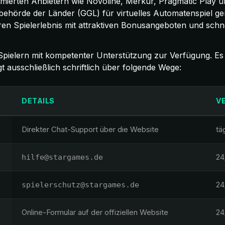
mierten Anbietern wie Novoline, Merkur, Pragmatic Play u
lbehörde der Länder (GGL) für virtuelles Automatenspiel 
heren Spielerlebnis mit attraktiven Bonusangeboten und sch
pielern mit kompetenter Unterstützung zur Verfügung. Es 
ausschließlich schriftlich über folgende Wege:
DETAILS
V
Direkter Chat-Support über die Website
tä
24
hilfe@stargames.de
24
spielerschutz@stargames.de
Online-Formular auf der offiziellen Website
24