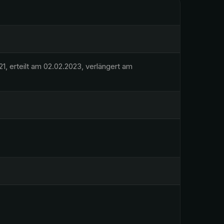
1, erteilt am 02.02.2023, verlängert am